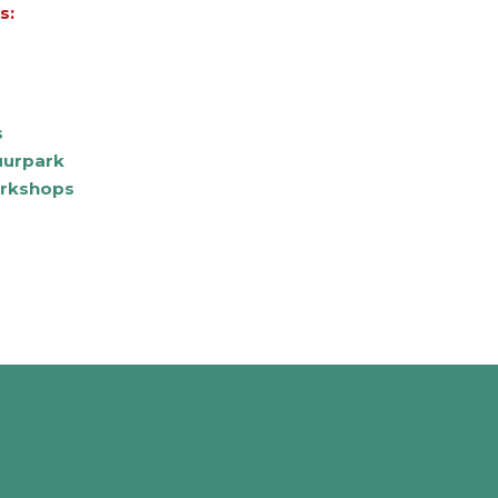
s:
s
uurpark
rkshops