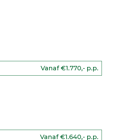
IVE IL GIORNALE
SREIS PUGLIA
Vanaf €1.770,- p.p.
PT UMBRIË (IL
LE LEZERSREIS)
Vanaf €1.640,- p.p.