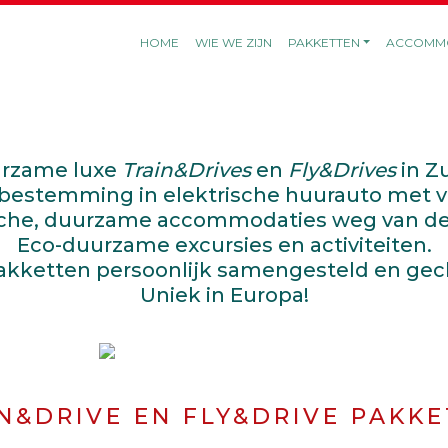
HOME
WIE WE ZIJN
PAKKETTEN
ACCOMMO
urzame luxe
Train&Drives
en
Fly&Drives
in Z
 bestemming in elektrische huurauto met ver
sche, duurzame accommodaties weg van d
Eco-duurzame excursies en activiteiten.
akketten persoonlijk samengesteld en gec
Uniek in Europa!
N&DRIVE EN FLY&DRIVE PAKK