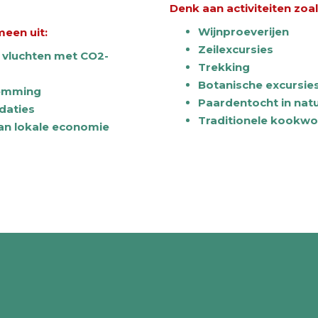
Denk aan activiteiten zoal
Wijnproeverijen
een uit:
Zeilexcursies
f vluchten met CO2-
Trekking
Botanische excursie
temming
Paardentocht in nat
daties
Traditionele
kookwo
an lokale economie