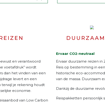
REIZEN
DUURZAAM 
Ervaar CO2-neutraal
“bewust en verantwoord
Ervaar duurzame reizen in 
che voetafdruk” wordt
Reis op bestemming in een e
rs dan het vinden van een
historische eco-accommod
ijdrage levert en een
van de massa. Duurzaam excu
terwijl je rekening houdt
Dankzij de duurzame revol
tselijke economie.
Reispakketten persoonlijk
 reisaanbod van Low Carbon