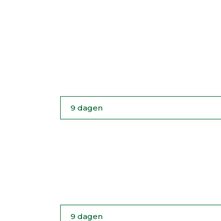
SICILIË: LA VIA
9 dagen
TRAIN&DRIVE S
ITALIË LEZERSRE
9 dagen