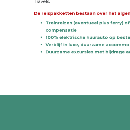
Travels.
De reispakketten bestaan over het algem
Treinreizen (eventueel plus ferry) o
compensatie
100% elektrische huurauto op bes
Verblijf in luxe, duurzame accommo
Duurzame excursies met bijdrage a