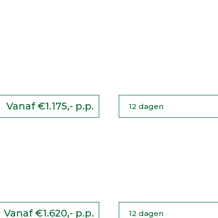
 DEL VINO
TRAIN&DR
LEZER
Vanaf €1.175,- p.p.
12 dagen
MAAK VAN
ONGERE
IS TOSCANE
GIORNA
Vanaf €1.620,- p.p.
12 dagen