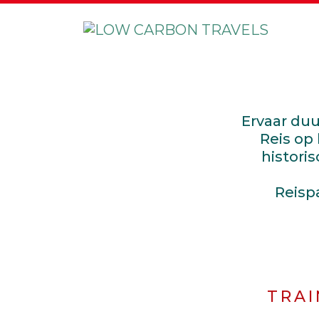
Ervaar du
Reis op
histori
Reisp
TRAI